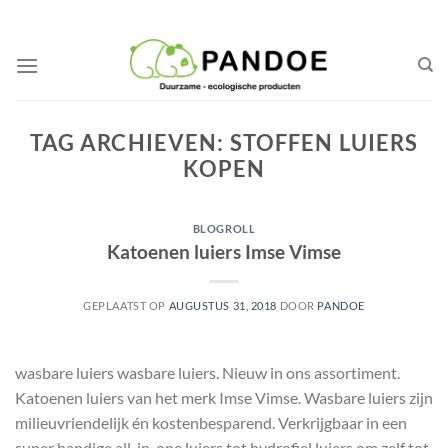
Ga
naar
inhoud
TAG ARCHIEVEN:
STOFFEN LUIERS
KOPEN
BLOGROLL
Katoenen luiers Imse Vimse
GEPLAATST OP
AUGUSTUS 31, 2018
DOOR
PANDOE
wasbare luiers wasbare luiers. Nieuw in ons assortiment.
Katoenen luiers van het merk Imse Vimse. Wasbare luiers zijn
milieuvriendelijk én kostenbesparend. Verkrijgbaar in een
super handige all-in-one luiers tot hydrofiel luiers om zelf tot