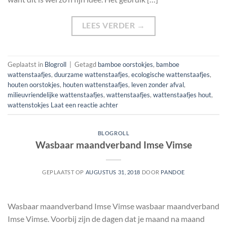
LEES VERDER
→
Geplaatst in
Blogroll
|
Getagd
bamboe oorstokjes
,
bamboe
wattenstaafjes
,
duurzame wattenstaafjes
,
ecologische wattenstaafjes
,
houten oorstokjes
,
houten wattenstaafjes
,
leven zonder afval
,
milieuvriendelijke wattenstaafjes
,
wattenstaafjes
,
wattenstaafjes hout
,
wattenstokjes
Laat een reactie achter
BLOGROLL
Wasbaar maandverband Imse Vimse
GEPLAATST OP
AUGUSTUS 31, 2018
DOOR
PANDOE
Wasbaar maandverband Imse Vimse wasbaar maandverband
Imse Vimse. Voorbij zijn de dagen dat je maand na maand