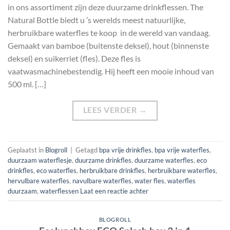
in ons assortiment zijn deze duurzame drinkflessen. The
Natural Bottle biedt u ’s werelds meest natuurlijke,
herbruikbare waterfles te koop in de wereld van vandaag.
Gemaakt van bamboe (buitenste deksel), hout (binnenste
deksel) en suikerriet (fles). Deze fles is
vaatwasmachinebestendig. Hij heeft een mooie inhoud van
500 ml. […]
LEES VERDER
→
Geplaatst in
Blogroll
|
Getagd
bpa vrije drinkfles
,
bpa vrije waterfles
,
duurzaam waterflesje
,
duurzame drinkfles
,
duurzame waterfles
,
eco
drinkfles
,
eco waterfles
,
herbruikbare drinkfles
,
herbruikbare waterfles
,
hervulbare waterfles
,
navulbare waterfles
,
water fles
,
waterfles
duurzaam
,
waterflessen
Laat een reactie achter
BLOGROLL