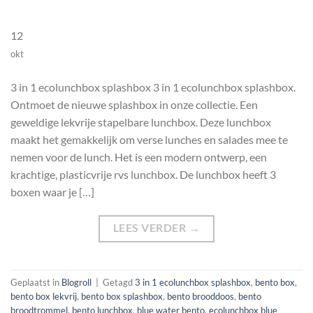
12
okt
3 in 1 ecolunchbox splashbox 3 in 1 ecolunchbox splashbox.
Ontmoet de nieuwe splashbox in onze collectie. Een
geweldige lekvrije stapelbare lunchbox. Deze lunchbox
maakt het gemakkelijk om verse lunches en salades mee te
nemen voor de lunch. Het is een modern ontwerp, een
krachtige, plasticvrije rvs lunchbox. De lunchbox heeft 3
boxen waar je […]
LEES VERDER
→
Geplaatst in
Blogroll
|
Getagd
3 in 1 ecolunchbox splashbox
,
bento box
,
bento box lekvrij
,
bento box splashbox
,
bento brooddoos
,
bento
broodtrommel
,
bento lunchbox
,
blue water bento
,
ecolunchbox blue