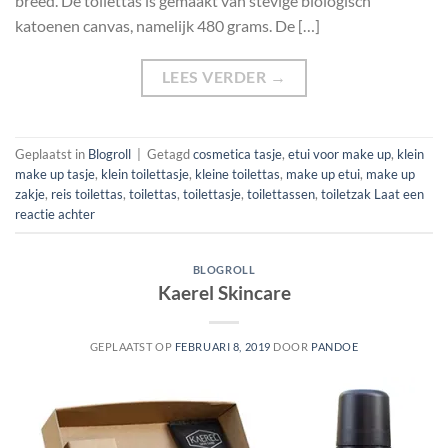
breed. De toilettas is gemaakt van stevige biologisch
katoenen canvas, namelijk 480 grams. De […]
LEES VERDER
→
Geplaatst in
Blogroll
|
Getagd
cosmetica tasje
,
etui voor make up
,
klein
make up tasje
,
klein toilettasje
,
kleine toilettas
,
make up etui
,
make up
zakje
,
reis toilettas
,
toilettas
,
toilettasje
,
toilettassen
,
toiletzak
Laat een
reactie achter
BLOGROLL
Kaerel Skincare
GEPLAATST OP
FEBRUARI 8, 2019
DOOR
PANDOE