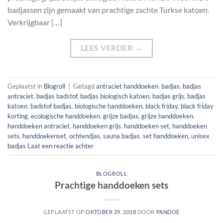
badjassen zijn gemaakt van prachtige zachte Turkse katoen.
Verkrijgbaar […]
LEES VERDER
→
Geplaatst in
Blogroll
|
Getagd
antraciet handdoeken
,
badjas
,
badjas
antraciet
,
badjas badstof
,
badjas biologisch katoen
,
badjas grijs
,
badjas
katoen
,
badstof badjas
,
biologische handdoeken
,
black friday
,
black friday
korting
,
ecologische handdoeken
,
grijze badjas
,
grijze handdoeken
,
handdoeken antraciet
,
handdoeken grijs
,
handdoeken set
,
handdoeken
sets
,
handdoekenset
,
ochtendjas
,
sauna badjas
,
set handdoeken
,
unisex
badjas
Laat een reactie achter
BLOGROLL
Prachtige handdoeken sets
GEPLAATST OP
OKTOBER 29, 2018
DOOR
PANDOE